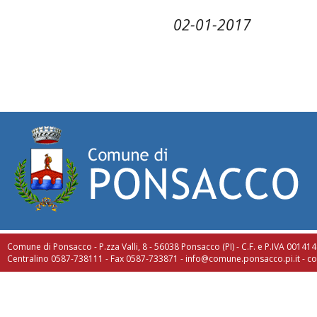
02-01-2017
Comune di Ponsacco - P.zza Valli, 8 - 56038 Ponsacco (PI) - C.F. e P.IVA 0014
Centralino 0587-738111 - Fax 0587-733871 -
info@comune.ponsacco.pi.it
-
co