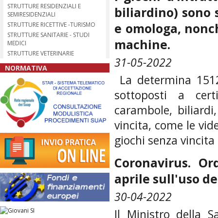
STRUTTURE RESIDENZIALI E
biliardino) sono
SEMIRESIDENZIALI
e omologa, nonch
STRUTTURE RICETTIVE -TURISMO
STRUTTURE SANITARIE - STUDI
machine.
MEDICI
STRUTTURE VETERINARIE
31-05-2022
NORMATIVA
La determina 151
sottoposti a cert
carambole, biliardi
vincita, come le vi
giochi senza vincita d
Coronavirus. Or
aprile sull'uso d
30-04-2022
Il Ministro della 