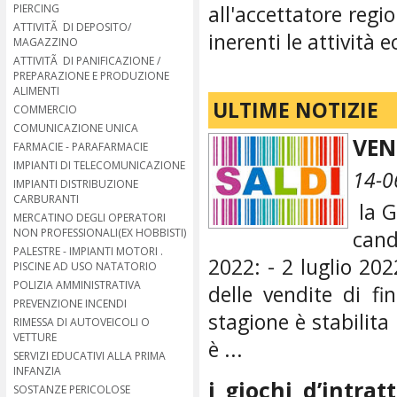
all'accettatore regi
PIERCING
ATTIVITÃ DI DEPOSITO/
inerenti le attivit
MAGAZZINO
ATTIVITÃ DI PANIFICAZIONE /
PREPARAZIONE E PRODUZIONE
ALIMENTI
ULTIME NOTIZIE
COMMERCIO
COMUNICAZIONE UNICA
VEN
FARMACIE - PARAFARMACIE
IMPIANTI DI TELECOMUNICAZIONE
14-0
IMPIANTI DISTRIBUZIONE
CARBURANTI
la G
MERCATINO DEGLI OPERATORI
NON PROFESSIONALI(EX HOBBISTI)
can
PALESTRE - IMPIANTI MOTORI .
2022: - 2 luglio 202
PISCINE AD USO NATATORIO
POLIZIA AMMINISTRATIVA
delle vendite di fi
PREVENZIONE INCENDI
stagione è stabilita 
RIMESSA DI AUTOVEICOLI O
VETTURE
è ...
SERVIZI EDUCATIVI ALLA PRIMA
INFANZIA
i giochi d’intra
SOSTANZE PERICOLOSE