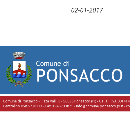
02-01-2017
Comune di Ponsacco - P.zza Valli, 8 - 56038 Ponsacco (PI) - C.F. e P.IVA 0014
Centralino 0587-738111 - Fax 0587-733871 -
info@comune.ponsacco.pi.it
-
co