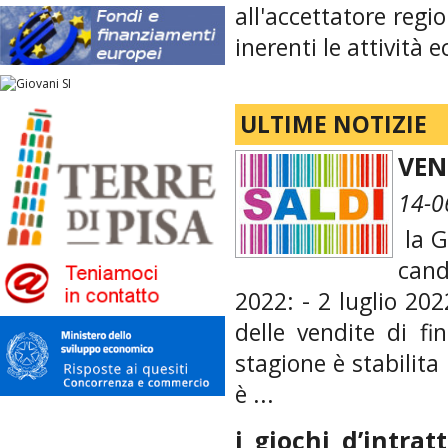
all'accettatore regi
inerenti le attivit
ULTIME NOTIZIE
VEN
14-0
la G
can
2022: - 2 luglio 202
delle vendite di fi
stagione è stabilita 
è ...
i giochi d’intra