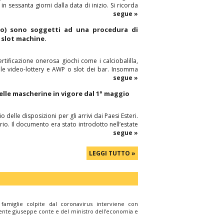
 in sessanta giorni dalla data di inizio. Si ricorda
segue »
ino) sono soggetti ad una procedura di
 slot machine.
ficazione onerosa giochi come i calciobalilla,
e le video-lottery e AWP o slot dei bar. Insomma
segue »
delle mascherine in vigore dal 1° maggio
delle disposizioni per gli arrivi dai Paesi Esteri.
io. Il documento era stato introdotto nell’estate
segue »
LEGGI TUTTO »
famiglie colpite dal coronavirus interviene con
idente giuseppe conte e del ministro dell’economia e