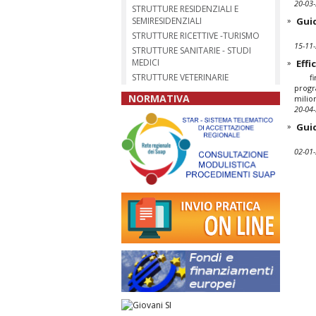
20-03
STRUTTURE RESIDENZIALI E
»
Guid
SEMIRESIDENZIALI
STRUTTURE RICETTIVE -TURISMO
15-11
STRUTTURE SANITARIE - STUDI
MEDICI
»
Effi
STRUTTURE VETERINARIE
firen
progr
NORMATIVA
milion
20-04
»
Guid
02-01