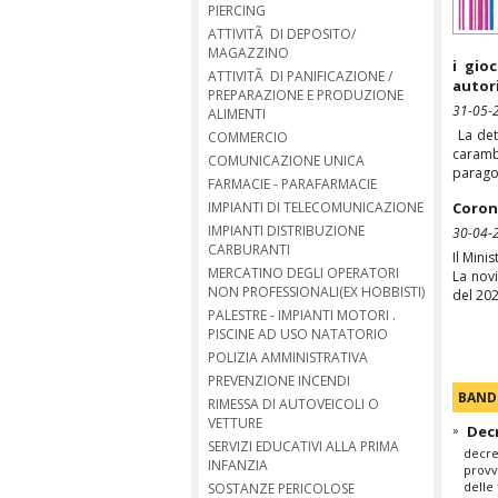
PIERCING
ATTIVITÃ DI DEPOSITO/
MAGAZZINO
i gio
ATTIVITÃ DI PANIFICAZIONE /
autor
PREPARAZIONE E PRODUZIONE
31-05-
ALIMENTI
La det
COMMERCIO
carambo
COMUNICAZIONE UNICA
paragona
FARMACIE - PARAFARMACIE
Corona
IMPIANTI DI TELECOMUNICAZIONE
IMPIANTI DISTRIBUZIONE
30-04-
CARBURANTI
Il Mini
MERCATINO DEGLI OPERATORI
La novi
NON PROFESSIONALI(EX HOBBISTI)
del 202
PALESTRE - IMPIANTI MOTORI .
PISCINE AD USO NATATORIO
POLIZIA AMMINISTRATIVA
PREVENZIONE INCENDI
BANDI
RIMESSA DI AUTOVEICOLI O
VETTURE
»
Decr
SERVIZI EDUCATIVI ALLA PRIMA
decre
INFANZIA
provv
delle 
SOSTANZE PERICOLOSE