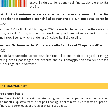
estiva. La durata delle vendite di fine stagione è stabilita
che è ...
chi d’intrattenimento senza vincita in denaro (come il biliard
izzazione e omologa, nonché al pagamento di un’imposta, come le
2022
ermina 151294/RU del 18 maggio 2021 prevede che vengono sottoposti a certi
le, biliardi, flipper, freccette e dondolanti per bambini senza vincita, com
 i giochi senza vincita di denaro (il calcio-balilla) a quelli ...
virus. Ordinanza del Ministero della Salute del 28 aprile sull'uso 
2022
stro della Salute Roberto Speranza ha firmato l’ordinanza di proroga al 31 maggio 
tà riguarda il passenger locator form, che dal 1° maggio non sarà più necessar
1 per regolare le partenze ...
 E FINANZIAMENTI
eto cura italia
to “cura italia” il decreto varato dal governo conte per aiutare imprese e 
edimenti su quattro fronti principali il consiglio dei ministri, su proposta del pres
finanze, roberto gualtieri, ha approvato il cosiddetto ...