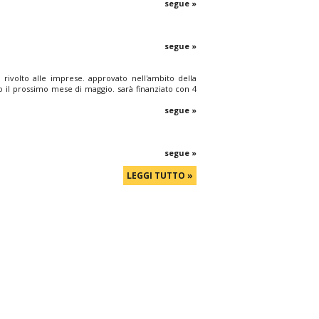
segue »
segue »
ivolto alle imprese. approvato nell'ambito della
 il prossimo mese di maggio. sarà finanziato con 4
segue »
segue »
LEGGI TUTTO »